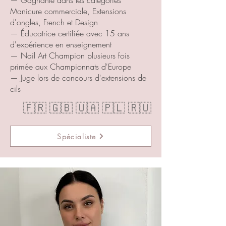
— Gagnante dans les catégories
Manicure commerciale, Extensions
d'ongles, French et Design
— Éducatrice certifiée avec 15 ans
d'expérience en enseignement
— Nail Art Champion plusieurs fois
primée aux Championnats d'Europe
— Juge lors de concours d'extensions de
cils
🇫🇷 🇬🇧 🇺🇦 🇵🇱 🇷🇺
Spécialiste